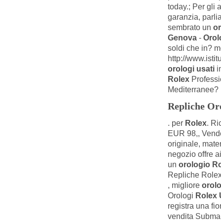
today.; Per gli 
garanzia, parl
sembrato un
or
Genova
-
Orol
soldi che in? m
http://www.istit
orologi usati
i
Rolex
Professio
Mediterranee?
Repliche Or
. per
Rolex
. Ri
EUR 98,, Vendo
originale, mater
negozio offre a
un
orologio R
Repliche Role
, migliore
orolo
Orologi
Rolex 
registra una fio
vendita Submar