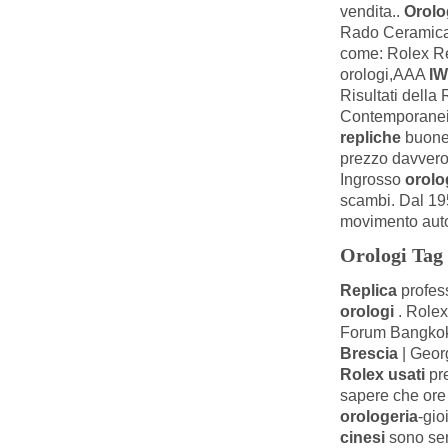
vendita..
Orolo
Rado Ceramica 
come: Rolex Rep
orologi,AAA
I
Risultati della
Contemporanei
repliche
buon
prezzo davvero
Ingrosso
orolo
scambi. Dal 19
movimento autom
Orologi Tag 
Replica
profes
orologi
. Rolex
Forum Bangkok?
Brescia
| Georg
Rolex usati
pre
sapere che or
orologeria
-gio
cinesi
sono sem