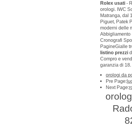
Rolex usati
- R
orologi. IWC S
Matranga, dal 1
Piguet, Patek 
moderni delle 
Abbigliamento e
Cronografi Spor
PagineGialle tro
listino prezzi
d
Compro e ven
garanzia di 18.
orologi da 
Pre Page:
lu
Next Page:
r
orolo
Rad
8