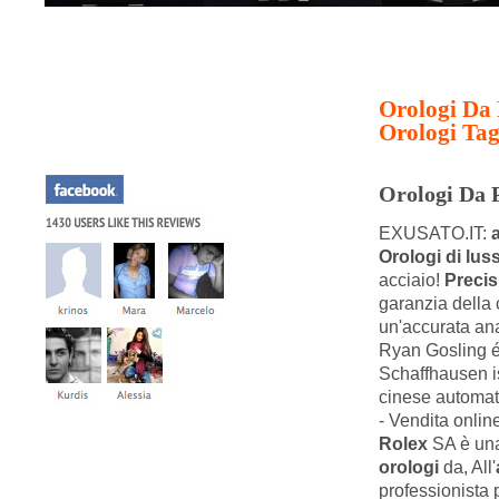
Orologi Da 
Orologi Tag
Orologi Da 
EXUSATO.IT:
Orologi di lus
acciaio!
Precis
garanzia della 
un'accurata anal
Ryan Gosling é
Schaffhausen i
cinese automa
- Vendita onlin
Rolex
SA è una
orologi
da, All'
professionista 